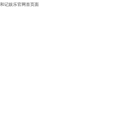
和记娱乐官网首页面
网站首页
公司简介