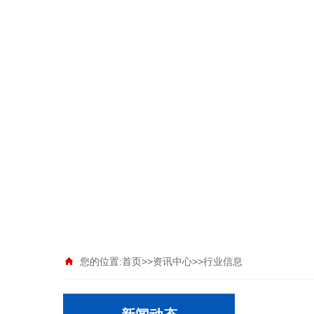
您的位置:
首页
>>
资讯中心
>>
行业信息