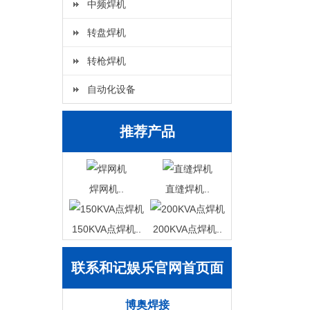
中频焊机
转盘焊机
转枪焊机
自动化设备
推荐产品
焊网机..
直缝焊机..
150KVA点焊机..
200KVA点焊机..
联系和记娱乐官网首页面
博奥焊接