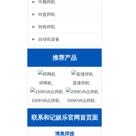
中频焊机
转盘焊机
转枪焊机
自动化设备
推荐产品
焊网机..
直缝焊机..
150KVA点焊机..
200KVA点焊机..
联系和记娱乐官网首页面
博奥焊接