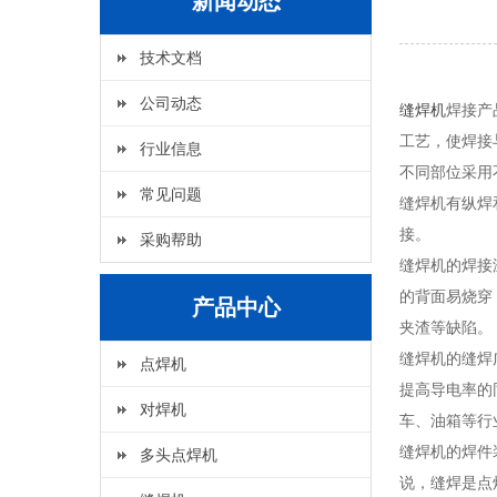
新闻动态
技术文档
公司动态
缝焊机
焊接产
工艺，使焊接
行业信息
不同部位采用
常见问题
缝焊机有纵焊
接。
采购帮助
缝焊机的焊接
的背面易烧穿
产品中心
夹渣等缺陷。
缝焊机的缝焊
点焊机
提高导电率的
对焊机
车、油箱等行
缝焊机的焊件
多头点焊机
说，缝焊是点