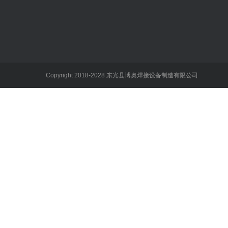
关于和记娱乐官网首页面
产品中心
企业文化
点焊机
售后服务
对焊机
联系和记娱乐官网首页面
多头点焊机
Copyright 2018-2028 东光县博奥焊接设备制造有限公司
缝焊机
焊网机