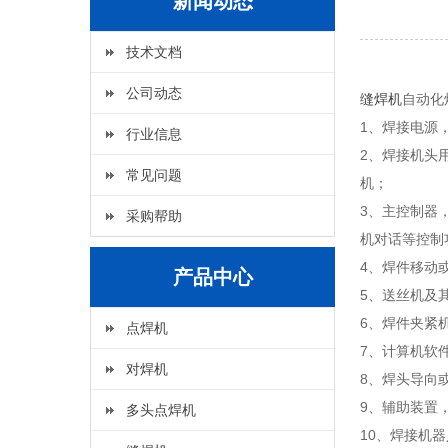
新闻动态
技术文档
公司动态
缝焊机
自动化
1、焊接电源
行业信息
2、焊接机头
常见问题
机；
3、主控制器
采购帮助
机对话等控制
4、焊件移动
产品中心
5、送丝机及
6、焊件夹紧
点焊机
7、计算机软
对焊机
8、焊头导向
9、辅助装置
多头点焊机
10、焊接机