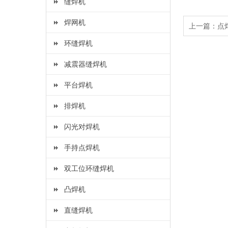
缝焊机
焊网机
上一篇：
点
环缝焊机
减震器缝焊机
平台焊机
排焊机
闪光对焊机
手持点焊机
双工位环缝焊机
凸焊机
直缝焊机